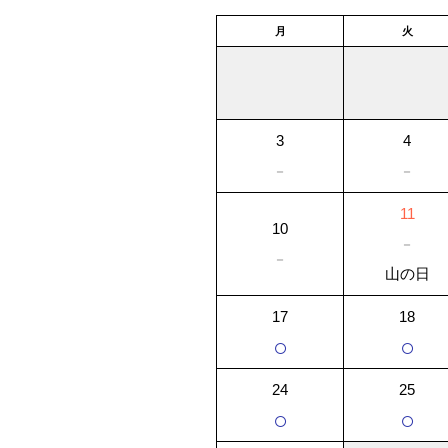
月
火
3
4
－
－
11
10
－
－
山の日
17
18
○
○
24
25
○
○