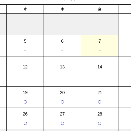
水
木
金
5
6
7
－
－
－
12
13
14
－
－
－
19
20
21
○
○
○
26
27
28
○
○
○