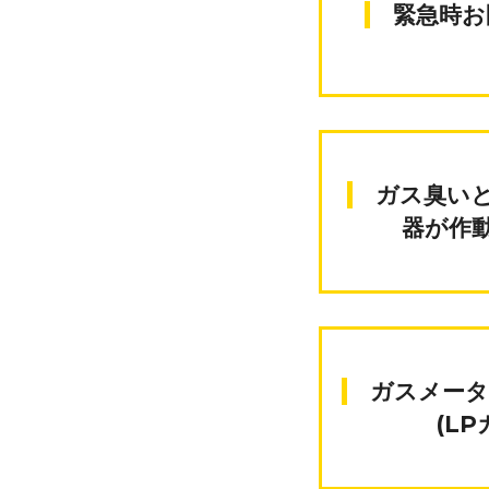
緊急時
ガス臭いとき/ガス警報
器が作
ガスメーターの復旧方法
(LP