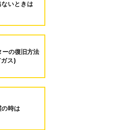
出ないときは
市ガス)
地震の時は